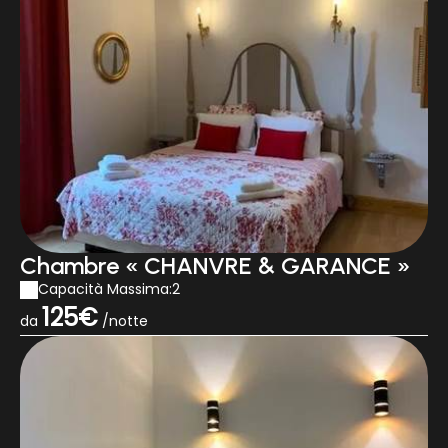
Chambre « CHANVRE & GARANCE »
Capacità Massima:2
125€
da
/notte