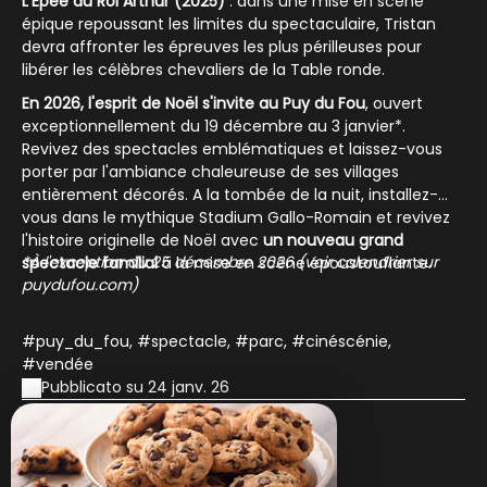
L'Épée du Roi Arthur (2025)
: dans une mise en scène
épique repoussant les limites du spectaculaire, Tristan
devra affronter les épreuves les plus périlleuses pour
libérer les célèbres chevaliers de la Table ronde.
En 2026, l'esprit de Noël s'invite au Puy du Fou
, ouvert
exceptionnellement du 19 décembre au 3 janvier*.
Revivez des spectacles emblématiques et laissez-vous
porter par l'ambiance chaleureuse de ses villages
entièrement décorés. A la tombée de la nuit, installez-
vous dans le mythique Stadium Gallo-Romain et revivez
l'histoire originelle de Noël avec
un nouveau grand
*À l'exception du 25 décembre 2026 (voir calendrier sur
spectacle familial
à la mise en scène époustouflante.
puydufou.com)
#puy_du_fou, #spectacle, #parc, #cinéscénie,
#vendée
Pubblicato su 24 janv. 26
Scoprire
le nostre notizie