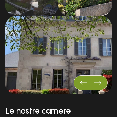
freschezza.
AU FIL DU TEMPS ® è anche unatmosfera, quella
dell'epoca di Napoleone III, quando la casa era una
delle residenze dei Maestri Tessitori del villaggio.
Oggi il villaggio di Mallièvre, classificato Piccola Città
di Carattere®, conta circa 270 abitanti e offre
bellissime passeggiate sulle rive della Sèvre Nantaise
e nella campagna circostante.
Quest'anno, il Grand Parc du Puy du Fou ® sarà aperto
dal 3 aprile al 1° novembre compresi e gli spettacoli
Cinéscénie ® si svolgeranno dal 6 giugno al 12
settembre compresi (venerdì e sabato, su
prenotazione).
Allora non aspettare oltre, vieni a ricaricare le batterie
in questo piccolo angolo della Vandea e prenota il
tuo soggiorno presso AU FIL DU TEMPS ®, la graziosa e
caratteristica pensione!
Le nostre camere