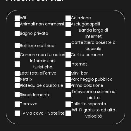
Wifi
Colazione
Animali non ammessi
Asciugacapelli
Banda larga di
Bagno privato
Internet
Caffettiera dosette o
Bollitore elettrico
capsule
Camere non fumatori
Cortile comune
Informazioni
Internet
turistiche
Letti fatti all'arrivo
Mini-bar
Netflix
Parcheggio pubblico
Plateau de courtoisie
Prima colazione
Televisore a schermo
Riscaldamento
piatto
Terrazza
Toilette separata
Wi-Fi gratuito ad alta
TV via cavo - Satellite
velocità