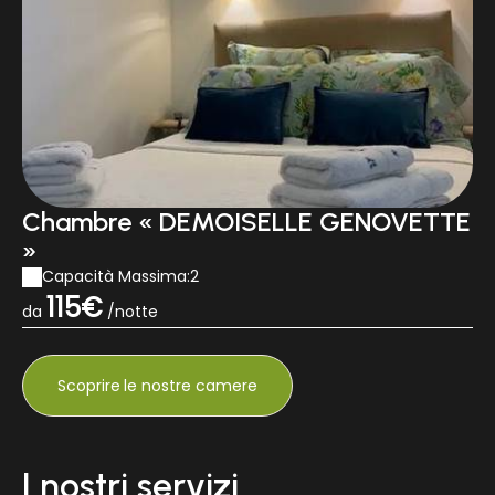
Chambre « DEMOISELLE GENOVETTE
»
Capacità Massima:2
115€
da
/notte
Scoprire
le nostre camere
I nostri servizi