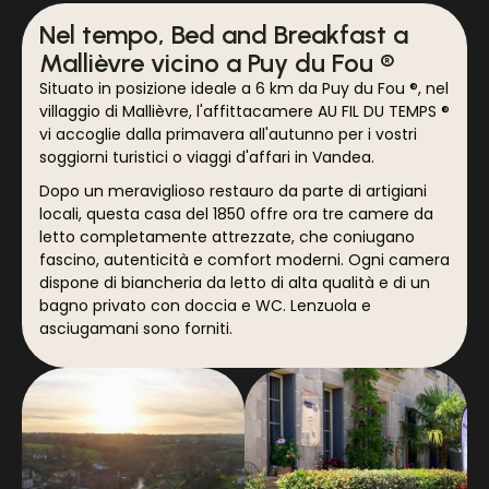
Nel tempo, Bed and Breakfast a
Mallièvre vicino a Puy du Fou ®
Situato in posizione ideale a 6 km da Puy du Fou ®, nel
villaggio di Mallièvre, l'affittacamere AU FIL DU TEMPS ®
vi accoglie dalla primavera all'autunno per i vostri
soggiorni turistici o viaggi d'affari in Vandea.
Dopo un meraviglioso restauro da parte di artigiani
locali, questa casa del 1850 offre ora tre camere da
letto completamente attrezzate, che coniugano
fascino, autenticità e comfort moderni. Ogni camera
dispone di biancheria da letto di alta qualità e di un
bagno privato con doccia e WC. Lenzuola e
asciugamani sono forniti.
La colazione viene servita al tavolo in un'accogliente
sala. È un pasto abbondante e fatto in casa,
preparato con ingredienti locali. Offriamo anche
cestini da picnic di alta qualità. Gli ordini effettuati
entro le 18:00 del giorno prima vi saranno consegnati
al mattino in sacchetti termici per garantirne la