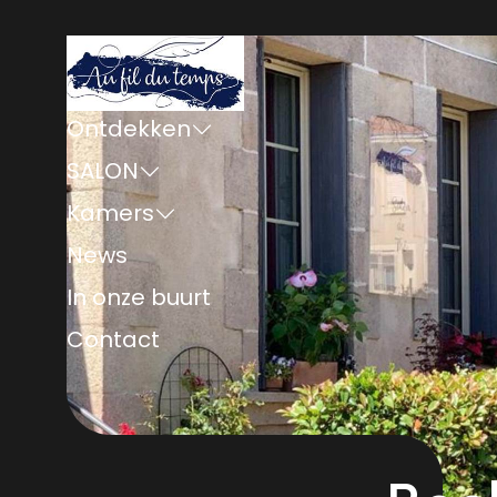
Ontdekken
SALON
Kamers
News
In onze buurt
Contact