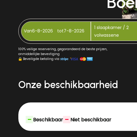
Boek
1
slaapkamer /
2
Van
tot
volwassene
100% veilige reservering, gegarandeerd de beste prijzen,
onmiddellijke bevestiging
Beveiligde betaling via
Onze beschikbaarheid
-
-
Beschikbaar
Niet beschikbaar