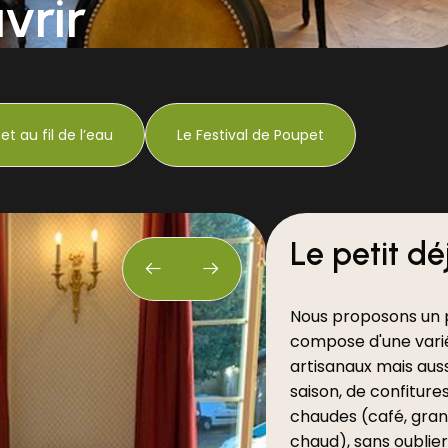
vrir
et au fil de l’eau
Le Festival de Poupet
Le petit dé
Nous proposons un pe
compose d'une varié
artisanaux mais auss
saison, de confiture
chaudes (café, grand
chaud), sans oublier