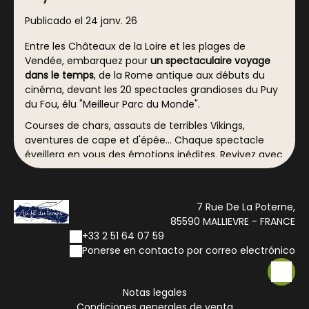
Publicado el 24 janv. 26
Entre les Châteaux de la Loire et les plages de
Vendée, embarquez pour
un spectaculaire voyage
dans le temps
, de la Rome antique aux débuts du
cinéma, devant les 20 spectacles grandioses du Puy
du Fou, élu "Meilleur Parc du Monde".
Courses de chars, assauts de terribles Vikings,
aventures de cape et d'épée... Chaque spectacle
éveillera en vous des émotions inédites. Revivez avec
passion ces superproductions devenues mythiques
et découvrez
des nouveautés à couper le souffle
!
L'Épée du Roi Arthur (2025)
: dans une mise en scène
7 Rue De La Poterne,
épique repoussant les limites du spectaculaire,
85590 MALLIEVRE - FRANCE
Tristan devra affronter les épreuves les plus
+33 2 51 64 07 59
périlleuses pour libérer les célèbres chevaliers de la
Ponerse en contacto por correo electrónico
Table ronde.
En 2026, l'esprit de Noël s'invite au Puy du Fou
, ouvert
Notas legales
exceptionnellement du 19 décembre au 3 janvier*.
Condiciones generales de venta